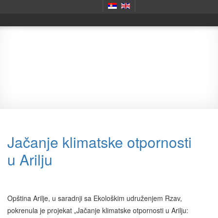
International
Jačanje klimatske otpornosti
u Arilju
Opština Arilje, u saradnji sa Ekološkim udruženjem Rzav,
pokrenula je projekat „Jačanje klimatske otpornosti u Arilju: