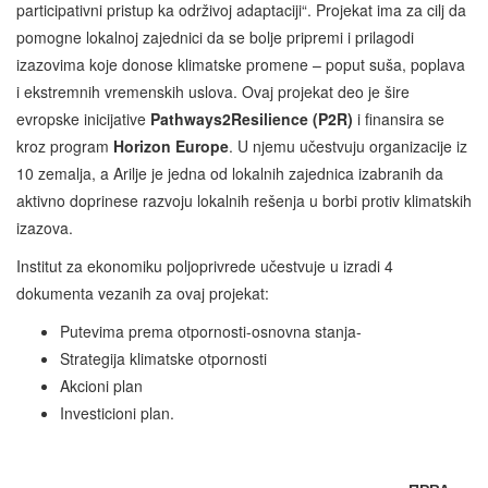
participativni pristup ka održivoj adaptaciji“. Projekat ima za cilj da
pomogne lokalnoj zajednici da se bolje pripremi i prilagodi
izazovima koje donose klimatske promene – poput suša, poplava
i ekstremnih vremenskih uslova. Ovaj projekat deo je šire
evropske inicijative
Pathways2Resilience (P2R)
i finansira se
kroz program
Horizon Europe
. U njemu učestvuju organizacije iz
10 zemalja, a Arilje je jedna od lokalnih zajednica izabranih da
aktivno doprinese razvoju lokalnih rešenja u borbi protiv klimatskih
izazova.
Institut za ekonomiku poljoprivrede učestvuje u izradi 4
dokumenta vezanih za ovaj projekat:
Putevima prema otpornosti-osnovna stanja-
Strategija klimatske otpornosti
Akcioni plan
Investicioni plan.