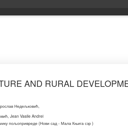
LTURE AND RURAL DEVELOPM
ирослав Недељковић,
ић, Jean Vasile Andrei
омику пољопривреде (Нови сад - Мала Књига сзр )