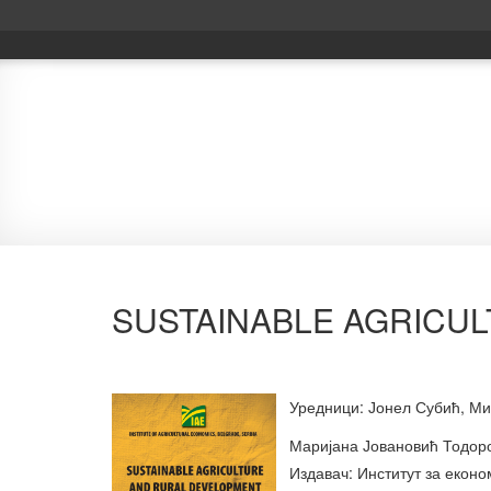
Papers Proceedings
SUSTAINABLE AGRICU
Уредници: Јонел Субић, М
Маријана Јовановић Тодоров
Издавач: Институт за екон