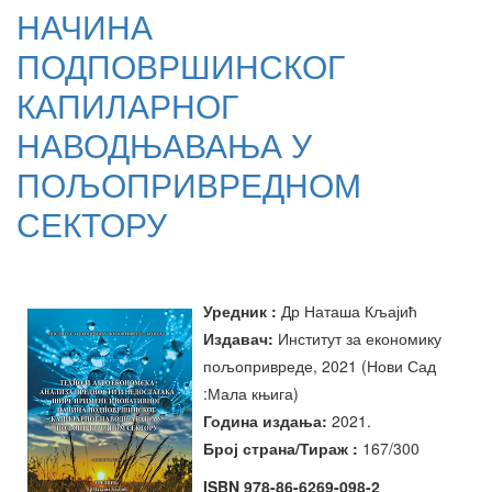
НАЧИНА
ПОДПОВРШИНСКОГ
КАПИЛАРНОГ
НАВОДЊАВАЊА У
ПОЉОПРИВРЕДНОМ
СЕКТОРУ
Уредник
:
Др Наташа Кљајић
Издавач:
Институт за економику
пољопривреде, 2021 (Нови Сад
:Мала књига
)
Година издања
:
20
21
.
Број страна/Тираж :
167
/300
ISBN 978-86-6269-098-2