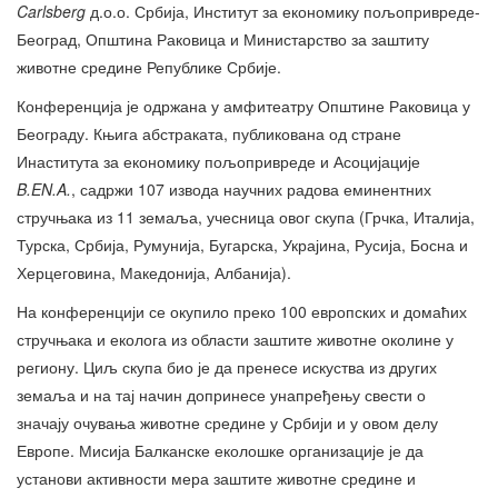
Carlsberg
д.о.о. Србија, Институт за економику пољопривреде-
Београд, Општина Раковица и Министарство за заштиту
животне средине Републике Србије.
Конференција је одржана у амфитеатру Општине Раковица у
Београду. Књига абстраката, публикована од стране
Инаститута за економику пољопривреде и Асоцијације
B.EN.A.
, садржи 107 извода научних радова еминентних
стручњака из 11 земаља, учесница овог скупа (Грчка, Италија,
Турска, Србија, Румунија, Бугарска, Украјина, Русија, Босна и
Херцеговина, Македонија, Албанија).
На конференцији се окупило преко 100 европских и домаћих
стручњака и еколога из области заштите животне околине у
региону. Циљ скупа био је да пренесе искуства из других
земаља и на тај начин допринесе унапређењу свести о
значају очувања животне средине у Србији и у овом делу
Европе. Мисија Балканске еколошке организације је да
установи активности мера заштите животне средине и