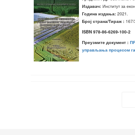
Издавач:
Институт за еко
Година издања
:
20
21
.
Број страна/Тираж :
167
/
ISBN 978-86-6269-100-2
Преузмите документ :
ПР
управљања процесом га
П