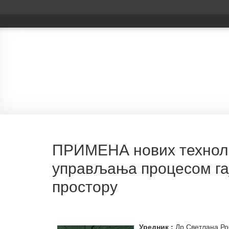
Монографије
ПРИМЕНА нових техноло
управљања процесом га
простору
Уредник
:
Др Светлана Р