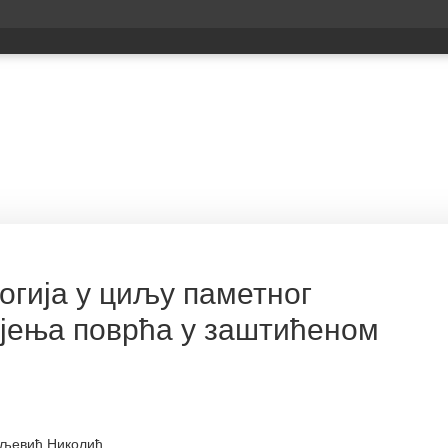
гија у циљу паметног
јења поврћа у заштићеном
ољевић Николић