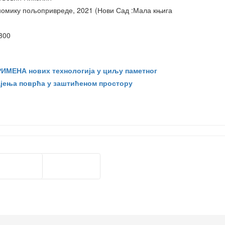
номику пољопривреде, 2021 (Нови Сад :Мала књига
300
ИМЕНА нових технологија у циљу паметног
јења поврћа у заштићеном простору
ретходна
Следећа